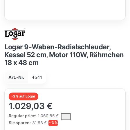
Logar 9-Waben-Radialschleuder,
Kessel 52 cm, Motor 110W, Rähmchen
18 x 48 cm
Art.-Nr.
4541
-3% auf Logar
1.029,03 €
The Regular Price is the median selling price paid by customers
Regular price:
1.060,85 €
Sie sparen:
31,83 €
− 3 %