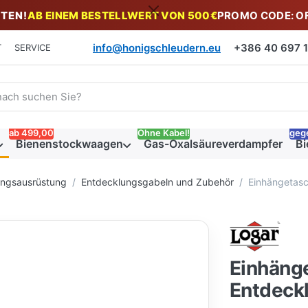
TEN!
AB EINEM BESTELLWERT VON 500€
PROMO CODE: O
info@honigschleudern.eu
+386 40 697 19
T
SERVICE
 einen Suchbegriff ein. Während Sie tippen, erscheinen automat
ab 499,00
Ohne Kabel!
geg
Bienenstockwaagen
Gas-Oxalsäureverdampfer
Bi
ungsausrüstung
Entdecklungsgabeln und Zubehör
Einhängetasc
Einhänge
Entdeck