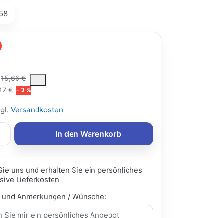
58
€
ce is the median selling price paid by customers for a product, excl
15,66 €
47 €
− 3 %
zgl.
Versandkosten
In den Warenkorb
Sie uns und erhalten Sie ein persönliches
sive Lieferkosten
e und Anmerkungen / Wünsche: