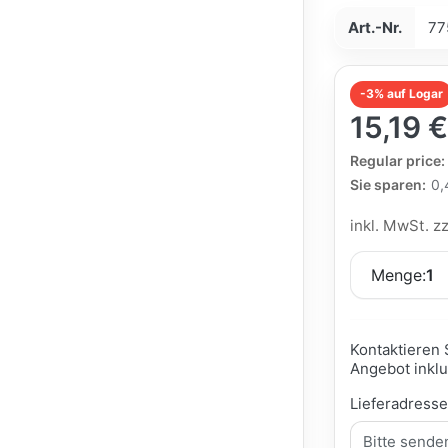
Art.-Nr.
77
-3% auf Logar
15,19 
The Regular Pri
Regular price:
Sie sparen:
0,
inkl. MwSt. z
Menge:
1
Kontaktieren 
Angebot inklu
Lieferadress