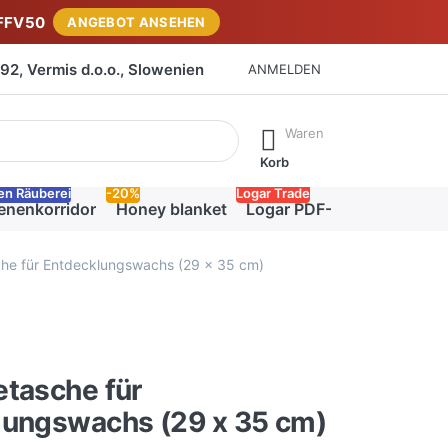
FFV50
ANGEBOT ANSEHEN
2, Vermis d.o.o., Slowenien
ANMELDEN
isch erste Ergebnisse. Drücken Sie die Eingabetaste, um alle 
Waren
Korb
en Räuberei
-20%
Logar Trade
enenkorridor
Honey blanket
Logar PDF-Katalog
he für Entdecklungswachs (29 x 35 cm)
tasche für
lungswachs (29 x 35 cm)