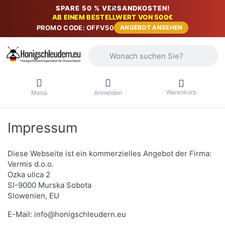
SPARE 50 % VERSANDKOSTEN!
AB EINEM BESTELLWERT VON 500€
PROMO CODE: OFFV50
ANGEBOT ANSEHEN
Geben Sie einen Suchbegriff ein. Währ
Warenkorb
Menü
Anmelden
Impressum
Diese Webseite ist ein kommerzielles Angebot der Firma:
Vermis d.o.o.
Ozka ulica 2
SI-9000 Murska Sobota
Slowenien, EU
E-Mail: info@honigschleudern.eu