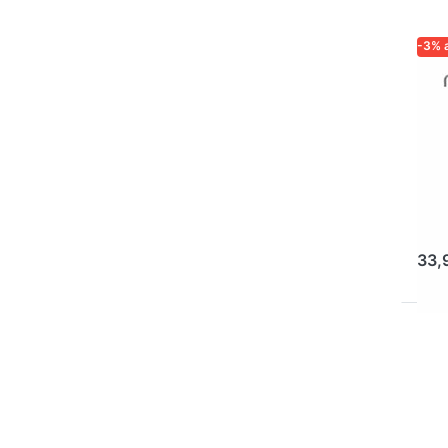
-3% 
LOGA
ZUVE
IMK
Lo
Ta
Ei
Ed
33,