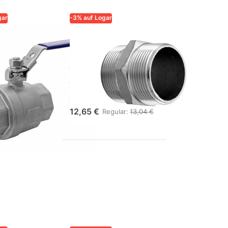
gar
-3% auf Logar
QUALITÄT UND
LOGAR – QUALITÄT UND
SIGKEIT FÜR
ZUVERLÄSSIGKEIT FÜR
IMKER
lhahn
Doppelnippel
ngewinde
6/4" Edelstahl
AISI 304
12,65 €
Regular:
61,26 €
Regular:
13,04 €