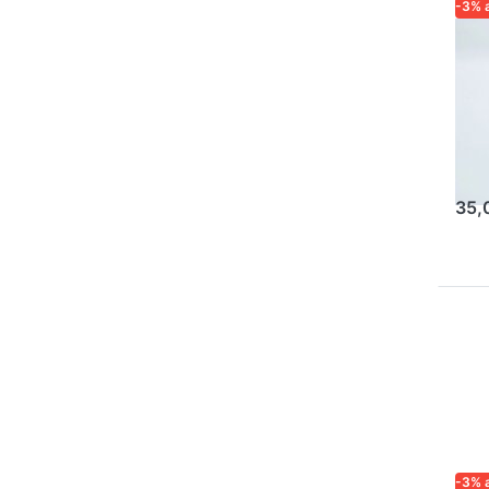
-3% 
LOGA
ZUVE
IMK
Lo
Lo
fü
35,
-3% 