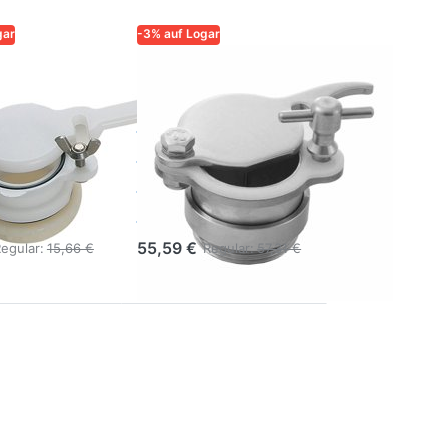
gar
-3% auf Logar
QUALITÄT UND
LOGAR – QUALITÄT UND
SIGKEIT FÜR
ZUVERLÄSSIGKEIT FÜR
IMKER
ghahn
Logar
aus
Honighahn
stoff mit
6/4'' mit
r
Positioniermutter
55,59 €
egular:
15,66 €
Regular:
57,31 €