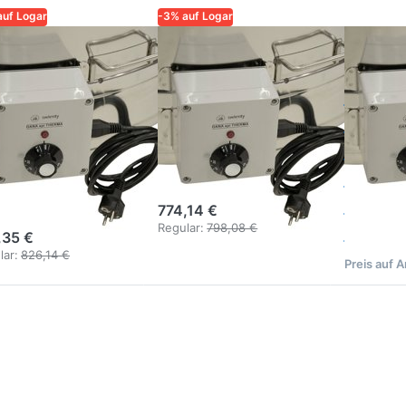
auf Logar
-3% auf Logar
R – QUALITÄT UND
LOGAR – QUALITÄT UND
LOGAR – 
RLÄSSIGKEIT FÜR
ZUVERLÄSSIGKEIT FÜR
ZUVERLÄS
ER
IMKER
IMKER
denheizung
Bodenheizung
Bode
r
Ø 76 cm mit
für
nigschleuder
Thermostat
Honig
63 cm inkl.
und Montage
ø 82 
ntage
Therm
774,14 €
Mont
Regular:
798,08 €
,35 €
lar:
826,14 €
Preis auf 