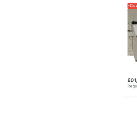
-3% 
LOGA
ZUVE
IMK
Bo
fü
Ho
Ø 
Mo
801
Regu