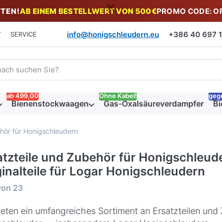
TEN!
AB EINEM BESTELLWERT VON 500€
PROMO CODE: O
info@honigschleudern.eu
+386 40 697 19
T
SERVICE
 einen Suchbegriff ein. Während Sie tippen, erscheinen automat
ab 499,00
Ohne Kabel!
geg
Bienenstockwaagen
Gas-Oxalsäureverdampfer
Bi
ehör für Honigschleudern
atzteile und Zubehör für Honigschleud
ginalteile für Logar Honigschleudern
rgebnisse:
von
23
ieten ein umfangreiches Sortiment an Ersatzteilen und