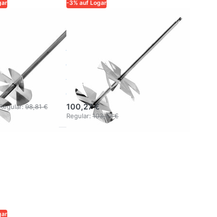
gar
-3% auf Logar
QUALITÄT UND
LOGAR – QUALITÄT UND
SIGKEIT FÜR
ZUVERLÄSSIGKEIT FÜR
IMKER
Logar
tab für
Rührstab für
uder Ø
Schleuder Ø
m
76 cm
100,27 €
Regular:
98,81 €
Regular:
103,37 €
gar