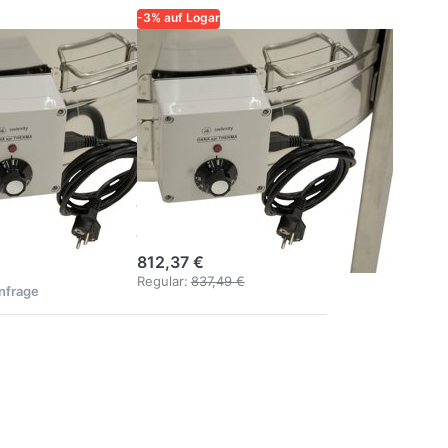
-3% auf Logar
QUALITÄT UND
LOGAR – QUALITÄT UND
SIGKEIT FÜR
ZUVERLÄSSIGKEIT FÜR
IMKER
nheizung
Bodenheizung
ø 95–110 cm
schleuder
mit
cm –
Thermostat
ostat &
und Montage
age
812,37 €
Regular:
837,49 €
Anfrage