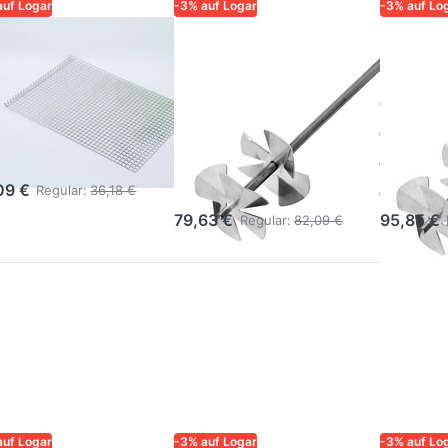
auf Logar
-3% auf Logar
-3% auf Lo
R – QUALITÄT UND
LOGAR – QUALITÄT UND
LOGAR – 
RLÄSSIGKEIT FÜR
ZUVERLÄSSIGKEIT FÜR
ZUVERLÄS
ER
IMKER
IMKER
gar
Logar
Logar
cheinsatz
Rührstab für
Rührs
r Korb
Schleuder Ø
Schle
52 cm
63 c
09 €
Regular:
36,18 €
79,63 €
95,85 €
Regular:
82,09 €
auf Logar
-3% auf Logar
-3% auf Lo