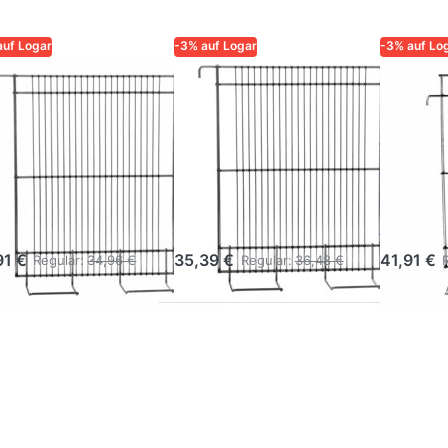
auf Logar
-3% auf Logar
-3% auf Lo
R – QUALITÄT UND
LOGAR – QUALITÄT UND
LOGAR – 
RLÄSSIGKEIT FÜR
ZUVERLÄSSIGKEIT FÜR
ZUVERLÄS
ER
IMKER
IMKER
gar
Logar
Logar
ngential-
Tangential-
Tange
nhängegitter,
Einhänggitter
Einhä
elstahl
9W
LR, E
91 €
35,39 €
41,91 €
Regular:
34,96 €
Regular:
36,48 €