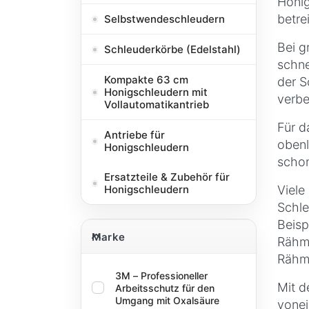
Honig
betre
Selbstwendeschleudern
Bei g
Schleuderkörbe (Edelstahl)
schne
Kompakte 63 cm
der S
Honigschleudern mit
verbe
Vollautomatikantrieb
Für d
Antriebe für
obenl
Honigschleudern
schon
Ersatzteile & Zubehör für
Viele
Honigschleudern
Schle
Beisp
Marke
Marke
Rähmc
Rähm
3M – Professioneller
Mit d
Arbeitsschutz für den
Umgang mit Oxalsäure
vonei