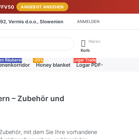
FFV50
ANGEBOT ANSEHEN
2, Vermis d.o.o., Slowenien
ANMELDEN
isch erste Ergebnisse. Drücken Sie die Eingabetaste, um alle 
Waren
Korb
en Räuberei
-20%
Logar Trade
enenkorridor
Honey blanket
Logar PDF-Katalog
ern – Zubehör und
 Zubehör, mit dem Sie Ihre vorhandene