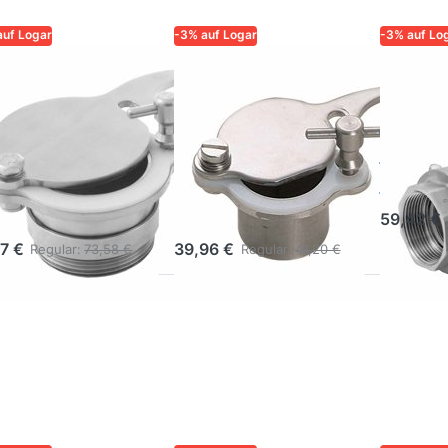
auf Logar
-3% auf Logar
-3% auf Lo
R – QUALITÄT UND
LOGAR – QUALITÄT UND
LOGAR – 
RLÄSSIGKEIT FÜR
ZUVERLÄSSIGKEIT FÜR
ZUVERLÄS
ER
IMKER
IMKER
gar
Logar
Kuge
nighahn 2''
Honighahn ø
Inne
38,5 mm zum
6/4''
sitioniermutter
Anschweißen
59,42 €
37 €
39,96 €
Regular:
73,58 €
Regular:
41,20 €