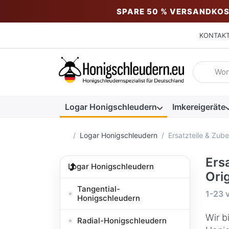
SPARE 50 % VERSANDKOS
KONTAK
Geben Sie
Logar Honigschleudern
Imkereigeräte
Startseite
Logar Honigschleudern
Ersatzteile & Zub
Ers
Logar Honigschleudern
Ori
Tangential-
Suche
1-23
Honigschleudern
Wir b
Radial-Honigschleudern