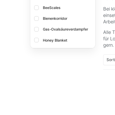
BeeScales
Bei k
einse
Bienenkorridor
Arbei
Gas-Oxalsäureverdampfer
Alle 
für L
Honey Blanket
gern.
Logar – Qualität und
Zuverlässigkeit für Imker
Sort
Oxlica