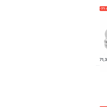
-3% 
LOGA
ZUVE
IMK
Lo
Ho
m.
Po
71,