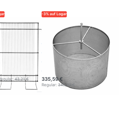
gar
-3% auf Logar
QUALITÄT UND
LOGAR – QUALITÄT UND
SIGKEIT FÜR
ZUVERLÄSSIGKEIT FÜR
IMKER
Logar
ntial-
Deckelwachs-
nggitter
Zentrifugenkorb
delstahl
48 x 33 cm
335,59 €
Regular:
43,21 €
Regular:
345,97 €