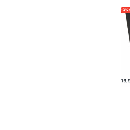
-3% 
LOGA
ZUVE
IMK
Gu
fü
Ho
mi
M8
16,