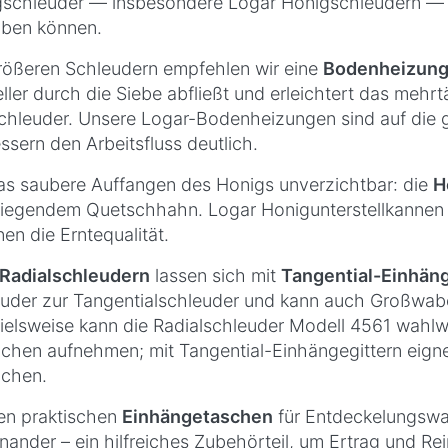
schleuder — insbesondere Logar Honigschleudern — fu
iben können.
rößeren Schleudern empfehlen wir eine
Bodenheizun
ller durch die Siebe abfließt und erleichtert das mehr
chleuder. Unsere Logar-Bodenheizungen sind auf die
ssern den Arbeitsfluss deutlich.
as saubere Auffangen des Honigs unverzichtbar: die
H
iegendem Quetschhahn. Logar Honigunterstellkannen e
en die Erntequalität.
Radialschleudern
lassen sich mit
Tangential-Einhäng
uder zur Tangentialschleuder und kann auch Großwabe
ielsweise kann die Radialschleuder Modell 4561 wahlwe
hen aufnehmen; mit Tangential-Einhängegittern eignet 
chen.
en praktischen
Einhängetaschen
für Entdeckelungswa
nander – ein hilfreiches Zubehörteil, um Ertrag und Re