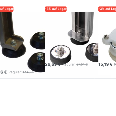
auf Logar
-3% auf Logar
-3% auf Lo
R – QUALITÄT UND
LOGAR – QUALITÄT UND
LOGAR – 
RLÄSSIGKEIT FÜR
ZUVERLÄSSIGKEIT FÜR
ZUVERLÄS
ER
IMKER
IMKER
mmifüsse
Gummifüsse
Honi
r
für
6/4'' 
nigschleuder
Honigschleuder
Kunst
t Schraube
M10 (3 Stück)
Mutte
 (3 Stück)
26,69 €
15,19 €
Regular:
27,51 €
R
96 €
Regular:
17,48 €