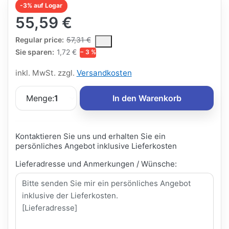
-3% auf Logar
55,59 €
The Regular Price is the median selling price paid by customers
Regular price:
57,31 €
Sie sparen:
1,72 €
− 3 %
inkl. MwSt. zzgl.
Versandkosten
Menge:
1
In den Warenkorb
Kontaktieren Sie uns und erhalten Sie ein
persönliches Angebot inklusive Lieferkosten
Lieferadresse und Anmerkungen / Wünsche: