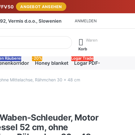
FFV50
ANGEBOT ANSEHEN
2, Vermis d.o.o., Slowenien
ANMELDEN
isch erste Ergebnisse. Drücken Sie die Eingabetaste, um alle 
Waren
Korb
en Räuberei
-20%
Logar Trade
enenkorridor
Honey blanket
Logar PDF-Katalog
 ohne Mittelachse, Rähmchen 30 x 48 cm
-Waben-Schleuder, Motor
ssel 52 cm, ohne