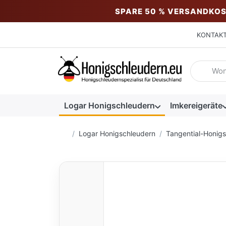
SPARE 50 % VERSANDKOS
KONTAK
Geben Sie
Logar Honigschleudern
Imkereigeräte
Startseite
Logar Honigschleudern
Tangential-Honig