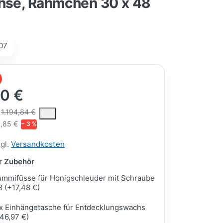
chse, Rähmchen 30 x 48
07
00 €
ce is the median selling price paid by customers for a product, excl
1.194,84 €
,85 €
− 3 %
zgl.
Versandkosten
ar Zubehör
mmifüsse für Honigschleuder mit Schraube
 (+17,48 €)
x Einhängetasche für Entdecklungswachs
46,97 €)