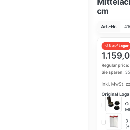
Mittela
cm
Art.-Nr.
41
-3% auf Logar
1.159,
The Regular Pri
Regular price:
Sie sparen:
35
inkl. MwSt. z
Original Log
Gu
M8
3 
(+