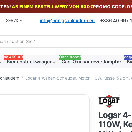
TEN!
AB EINEM BESTELLWERT VON 500€
PROMO CODE: O
info@honigschleudern.eu
+386 40 697 19
T
SERVICE
 einen Suchbegriff ein. Während Sie tippen, erscheinen automat
ab 499,00
Ohne Kabel!
geg
Bienenstockwaagen
Gas-Oxalsäureverdampfer
Bi
schleudern
Logar 4-Waben-Schleuder, Motor 110W, Kessel 52 cm,
Logar 4
110W, Ke