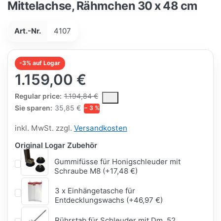
Mittelachse, Rähmchen 30 x 48 cm
Art.-Nr.
4107
-3% auf Logar
1.159,00 €
The Regular Price is the median selling price paid by customers
Regular price:
1.194,84 €
Sie sparen:
35,85 €
− 3 %
inkl. MwSt. zzgl.
Versandkosten
Original Logar Zubehör
Gummifüsse für Honigschleuder mit
Schraube M8 (+17,48 €)
3 x Einhängetasche für
Entdecklungswachs (+46,97 €)
Rührstab für Schleuder mit Dm. 52,