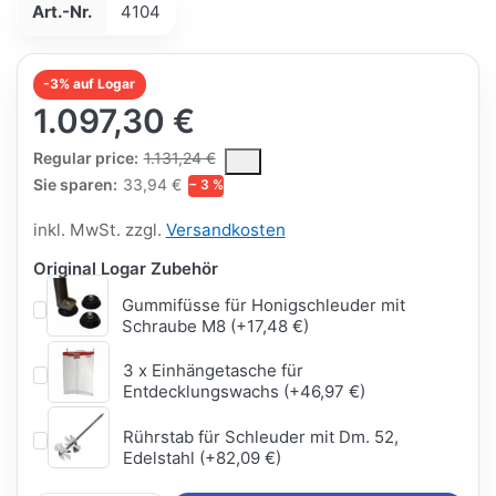
Art.-Nr.
4104
-3% auf Logar
1.097,30 €
The Regular Price is the median selling price paid by customers
Regular price:
1.131,24 €
Sie sparen:
33,94 €
− 3 %
inkl. MwSt. zzgl.
Versandkosten
Original Logar Zubehör
Gummifüsse für Honigschleuder mit
Schraube M8 (+17,48 €)
3 x Einhängetasche für
Entdecklungswachs (+46,97 €)
Rührstab für Schleuder mit Dm. 52,
Edelstahl (+82,09 €)