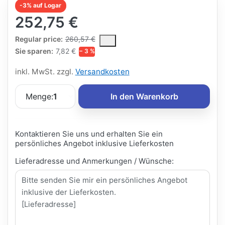
-3% auf Logar
252,75 €
The Regular Price is the median selling price paid by customers
Regular price:
260,57 €
Sie sparen:
7,82 €
− 3 %
inkl. MwSt. zzgl.
Versandkosten
Menge:
1
In den Warenkorb
Kontaktieren Sie uns und erhalten Sie ein
persönliches Angebot inklusive Lieferkosten
Lieferadresse und Anmerkungen / Wünsche: