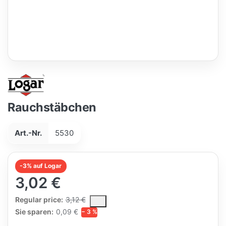
Rauchstäbchen
Art.-Nr.
5530
-3% auf Logar
3,02 €
The Regular Price is the median selling price paid by customers
Regular price:
3,12 €
Sie sparen:
0,09 €
− 3 %