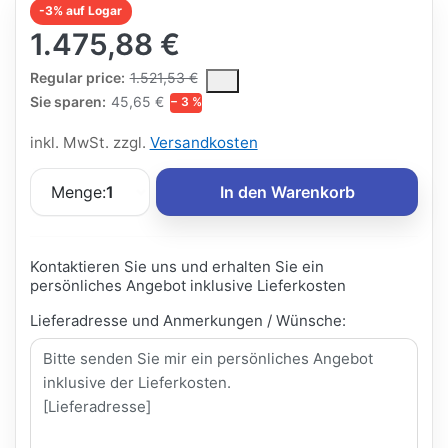
-3% auf Logar
1.475,88 €
The Regular Price is the median selling price paid by customers
Regular price:
1.521,53 €
Sie sparen:
45,65 €
− 3 %
inkl. MwSt. zzgl.
Versandkosten
Menge:
1
In den Warenkorb
Kontaktieren Sie uns und erhalten Sie ein
persönliches Angebot inklusive Lieferkosten
Lieferadresse und Anmerkungen / Wünsche: