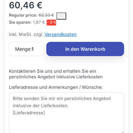
60,46 €
The Regular Price is the median selling price paid by customers
Regular price:
62,33 €
Sie sparen:
1,87 €
− 3 %
inkl. MwSt. zzgl.
Versandkosten
Menge:
1
In den Warenkorb
Kontaktieren Sie uns und erhalten Sie ein
persönliches Angebot inklusive Lieferkosten
Lieferadresse und Anmerkungen / Wünsche: