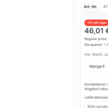
Art.-Nr.
47
-3% auf Logar
46,01 
The Regular Pri
Regular price:
Sie sparen:
1,
inkl. MwSt. z
Menge:
1
Kontaktieren 
Angebot inklu
Lieferadress