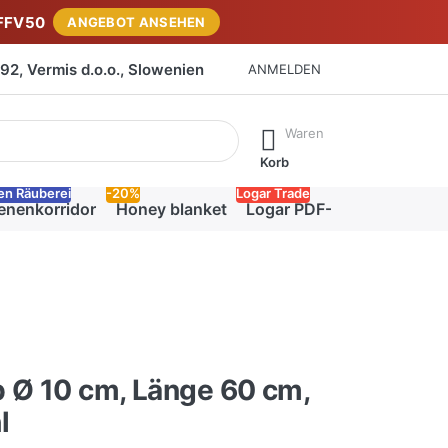
FFV50
ANGEBOT ANSEHEN
2, Vermis d.o.o., Slowenien
ANMELDEN
isch erste Ergebnisse. Drücken Sie die Eingabetaste, um alle 
Waren
Korb
en Räuberei
-20%
Logar Trade
enenkorridor
Honey blanket
Logar PDF-Katalog
 Ø 10 cm, Länge 60 cm,
l