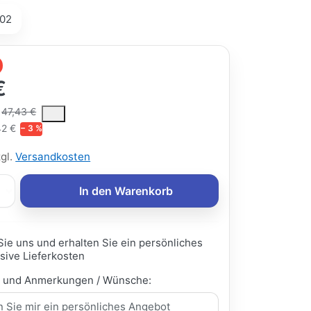
02
€
ce is the median selling price paid by customers for a product, excl
47,43 €
42 €
− 3 %
zgl.
Versandkosten
In den Warenkorb
Sie uns und erhalten Sie ein persönliches
sive Lieferkosten
e und Anmerkungen / Wünsche: