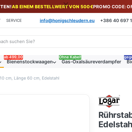
TEN!
AB EINEM BESTELLWERT VON 500€
PROMO CODE: O
info@honigschleudern.eu
+386 40 697 19
T
SERVICE
 einen Suchbegriff ein. Während Sie tippen, erscheinen automat
ab 499,00
Ohne Kabel!
geg
Bienenstockwaagen
Gas-Oxalsäureverdampfer
Bi
10 cm, Länge 60 cm, Edelstahl
Rührstab
Edelstah