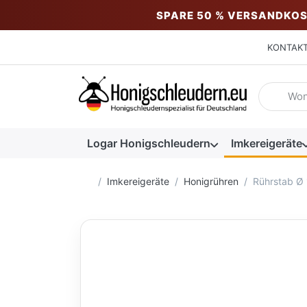
SPARE 50 % VERSANDKOS
KONTAK
Geben Sie
Logar Honigschleudern
Imkereigeräte
Startseite
Imkereigeräte
Honigrühren
Rührstab Ø 