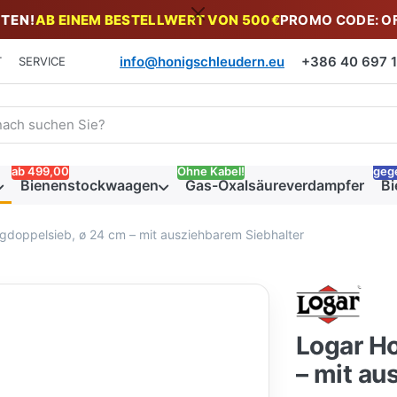
TEN!
AB EINEM BESTELLWERT VON 500€
PROMO CODE: O
info@honigschleudern.eu
+386 40 697 19
T
SERVICE
 einen Suchbegriff ein. Während Sie tippen, erscheinen automat
ab 499,00
Ohne Kabel!
geg
Bienenstockwaagen
Gas-Oxalsäureverdampfer
Bi
gdoppelsieb, ø 24 cm – mit ausziehbarem Siebhalter
Logar H
– mit au