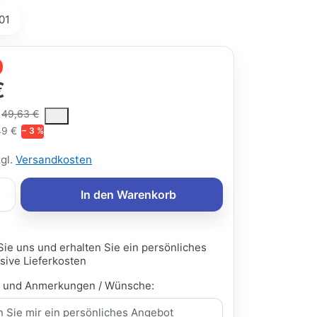
01
€
ce is the median selling price paid by customers for a product, excl
49,63 €
49 €
− 3 %
zgl.
Versandkosten
In den Warenkorb
Sie uns und erhalten Sie ein persönliches
sive Lieferkosten
e und Anmerkungen / Wünsche: