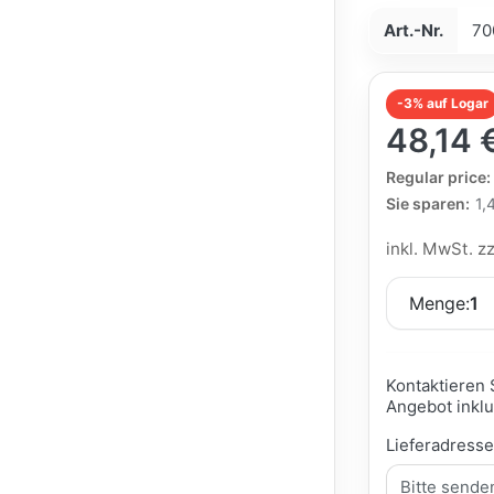
Art.-Nr.
70
-3% auf Logar
48,14 
The Regular Pri
Regular price:
Sie sparen:
1,
inkl. MwSt. z
Menge:
1
Kontaktieren 
Angebot inklu
Lieferadress