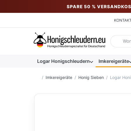
SPARE 50 % VERSANDKOS
KONTAK
Geben Sie
Logar Honigschleudern
Imkereigeräte
Startseite
Imkereigeräte
Honig Sieben
Logar Honi