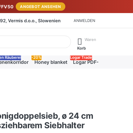
FFV50
ANGEBOT ANSEHEN
2, Vermis d.o.o., Slowenien
ANMELDEN
isch erste Ergebnisse. Drücken Sie die Eingabetaste, um alle 
Waren
Korb
en Räuberei
-20%
Logar Trade
enenkorridor
Honey blanket
Logar PDF-Katalog
onigdoppelsieb, ø 24 cm
sziehbarem Siebhalter