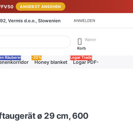
FFV50
ANGEBOT ANSEHEN
2, Vermis d.o.o., Slowenien
ANMELDEN
isch erste Ergebnisse. Drücken Sie die Eingabetaste, um alle 
Waren
Korb
en Räuberei
-20%
Logar Trade
enenkorridor
Honey blanket
Logar PDF-Katalog
taugerät ø 29 cm, 600