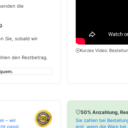
 senden die
g
.
n Sie, sobald wir
Kurzes Video: Bestellu
ahlen den Restbetrag.
equem.
50% Anzahlung, Res
en – wir
Sie zahlen bei Bestellu
cht passt.
erst, wenn die Ware bei 