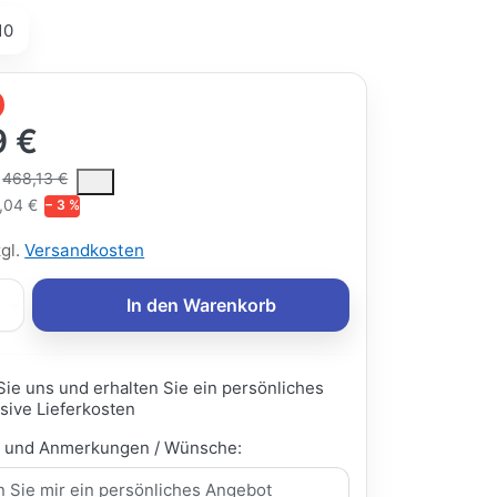
10
9 €
ce is the median selling price paid by customers for a product, excl
468,13 €
,04 €
− 3 %
zgl.
Versandkosten
In den Warenkorb
Sie uns und erhalten Sie ein persönliches
sive Lieferkosten
e und Anmerkungen / Wünsche: