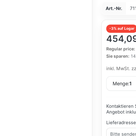
Art.-Nr.
71
-3% auf Logar
454,0
The Regular Pri
Regular price:
Sie sparen:
14
inkl. MwSt. z
Menge:
1
Kontaktieren 
Angebot inklu
Lieferadress