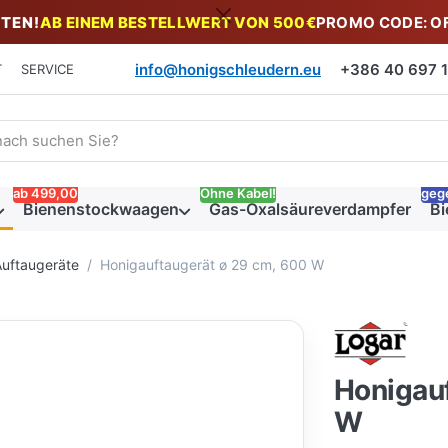
TEN!
AB EINEM BESTELLWERT VON 500€
PROMO CODE: O
info@honigschleudern.eu
+386 40 697 19
T
SERVICE
 einen Suchbegriff ein. Während Sie tippen, erscheinen automat
ab 499,00
Ohne Kabel!
geg
Bienenstockwaagen
Gas-Oxalsäureverdampfer
Bi
uftaugeräte
Honigauftaugerät ø 29 cm, 600 W
Honigauf
W